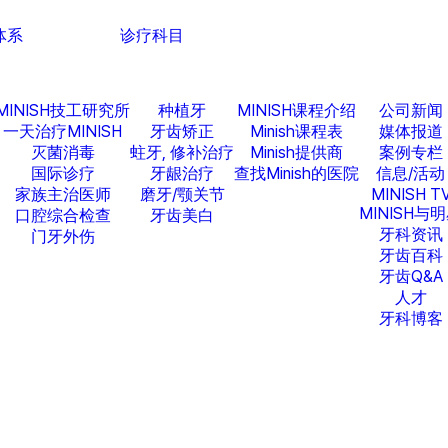
H体系
诊疗科目
MINISH技工研究所
种植牙
MINISH课程介绍
公司新闻
一天治疗MINISH
牙齿矫正
Minish课程表
媒体报道
灭菌消毒
蛀牙, 修补治疗
Minish提供商
案例专栏
国际诊疗
牙龈治疗
查找Minish的医院
信息/活动
家族主治医师
磨牙/颚关节
MINISH T
MINISH与
口腔综合检查
牙齿美白
牙科资讯
门牙外伤
牙齿百科
牙齿Q&A
人才
牙科博客