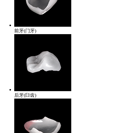
前牙(门牙)
后牙(臼齿)