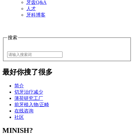
牙齿Q&A
人才
牙科博客
搜索
最好
你搜了很多
简介
切牙治疗减少
薄荷研究工厂
前牙植入物/正畸
在线咨询
社区
MINISH?