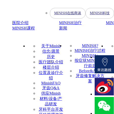
MINISH在线商谈
MINISH科技
医院介绍
MINISH治疗
MI
MINISH课程
新闻
MINISH?
关于Minish
MINISH治疗过程
信念/愿景
MINISH+
历史
按症状MINISH治
医疗团队介绍
疗前后
楼层介绍
Before&After
位置及诊疗介
牙齿修复解决方
绍
案
MinishFAQ
牙齿Q&A
供应Minish
材料/设备/产
品研发
牙科平台开发