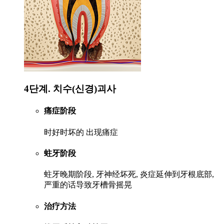
4단계. 치수(신경)괴사
痛症阶段
时好时坏的 出现痛症
蛀牙阶段
蛀牙晚期阶段, 牙神经坏死, 炎症延伸到牙根底部,
严重的话导致牙槽骨摇晃
治疗方法