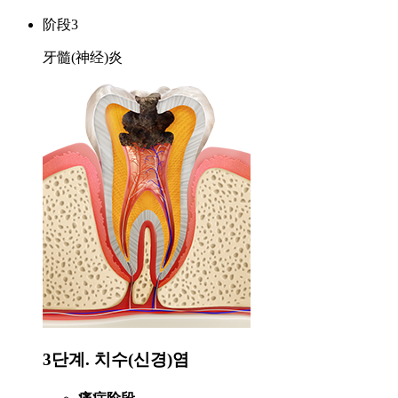
阶段3
牙髓(神经)炎
3단계. 치수(신경)염