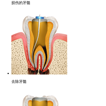
损伤的牙髓
去除牙髓