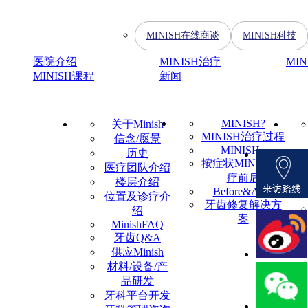
MINISH在线商谈
MINISH科技
医院介绍
MINISH治疗
MI
MINISH课程
新闻
MINISH?
关于Minish
MINISH治疗过程
信念/愿景
MINISH+
历史
按症状MINISH治
医疗团队介绍
疗前后
楼层介绍
Before&After
位置及诊疗介
牙齿修复解决方
绍
案
MinishFAQ
牙齿Q&A
供应Minish
材料/设备/产
品研发
牙科平台开发