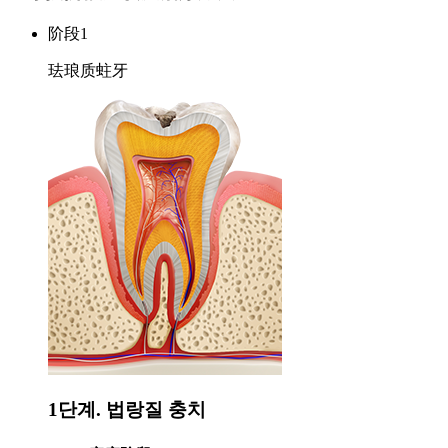
阶段1
珐琅质蛀牙
1단계. 법랑질 충치