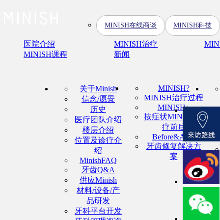
MINISH在线商谈
MINISH科技
医院介绍
MINISH治疗
MI
MINISH课程
新闻
MINISH?
关于Minish
MINISH治疗过程
信念/愿景
MINISH+
历史
按症状MINISH治
医疗团队介绍
疗前后
楼层介绍
Before&After
位置及诊疗介
牙齿修复解决方
绍
案
MinishFAQ
牙齿Q&A
供应Minish
材料/设备/产
品研发
牙科平台开发