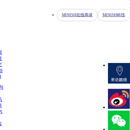
MINISH在线商谈
MINISH科技
闻
道
栏
动
H
H与
讯
科
A
客