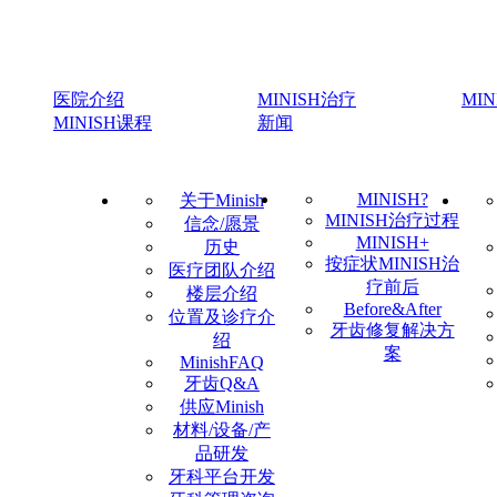
医院介绍
MINISH治疗
MI
MINISH课程
新闻
MINISH?
关于Minish
MINISH治疗过程
信念/愿景
MINISH+
历史
按症状MINISH治
医疗团队介绍
疗前后
楼层介绍
Before&After
位置及诊疗介
牙齿修复解决方
绍
案
MinishFAQ
牙齿Q&A
供应Minish
材料/设备/产
品研发
牙科平台开发