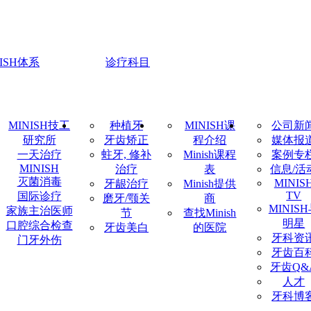
NISH体系
诊疗科目
MINISH技工
种植牙
MINISH课
公司新
研究所
牙齿矫正
程介绍
媒体报
一天治疗
蛀牙, 修补
Minish课程
案例专
MINISH
治疗
表
信息/活
灭菌消毒
MINIS
牙龈治疗
Minish提供
TV
国际诊疗
磨牙/颚关
商
MINIS
家族主治医师
节
查找Minish
明星
口腔综合检查
牙齿美白
的医院
牙科资
门牙外伤
牙齿百
牙齿Q&
人才
牙科博