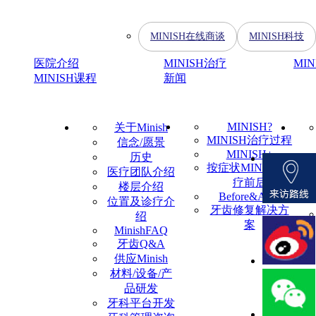
MINISH在线商谈
MINISH科技
医院介绍
MINISH治疗
MI
MINISH课程
新闻
MINISH?
关于Minish
MINISH治疗过程
信念/愿景
MINISH+
历史
按症状MINISH治
医疗团队介绍
疗前后
楼层介绍
Before&After
位置及诊疗介
牙齿修复解决方
绍
案
MinishFAQ
牙齿Q&A
供应Minish
材料/设备/产
品研发
牙科平台开发