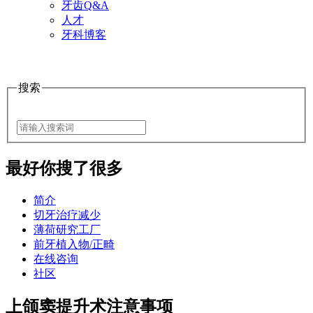
牙齿Q&A
人才
牙科博客
搜索
最好
你搜了很多
简介
切牙治疗减少
薄荷研究工厂
前牙植入物/正畸
在线咨询
社区
上颌窦提升术注意事项