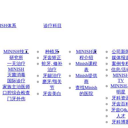
NISH体系
诊疗科目
MINISH技工
种植牙
MINISH课
公司新
研究所
牙齿矫正
程介绍
媒体报
一天治疗
蛀牙, 修补
Minish课程
案例专
MINISH
治疗
表
信息/活
灭菌消毒
MINIS
牙龈治疗
Minish提供
TV
国际诊疗
磨牙/颚关
商
MINIS
家族主治医师
节
查找Minish
明星
口腔综合检查
牙齿美白
的医院
牙科资
门牙外伤
牙齿百
牙齿Q&
人才
牙科博