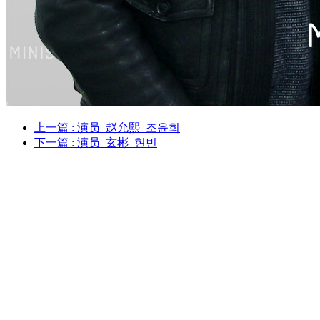
上一篇
: 演员_赵允熙_조윤희
下一篇
: 演员_玄彬_현빈