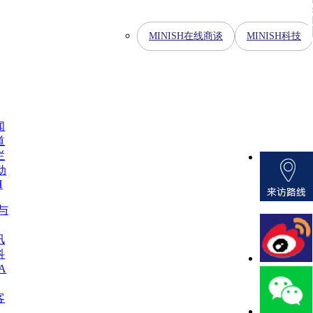
MINISH在线商谈
MINISH科技
闻
道
栏
动
H
H与
讯
科
A
客