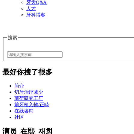
牙齿Q&A
人才
牙科博客
搜索
最好
你搜了很多
简介
切牙治疗减少
薄荷研究工厂
前牙植入物/正畸
在线咨询
社区
演员_在熙_재희