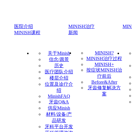
医院介绍
MINISH治疗
MI
MINISH课程
新闻
MINISH?
关于Minish
MINISH治疗过程
信念/愿景
MINISH+
历史
按症状MINISH治
医疗团队介绍
疗前后
楼层介绍
Before&After
位置及诊疗介
牙齿修复解决方
绍
案
MinishFAQ
牙齿Q&A
供应Minish
材料/设备/产
品研发
牙科平台开发