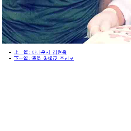
上一篇
: 아나운서_김현욱
下一篇
: 演员_朱振茂_주진모