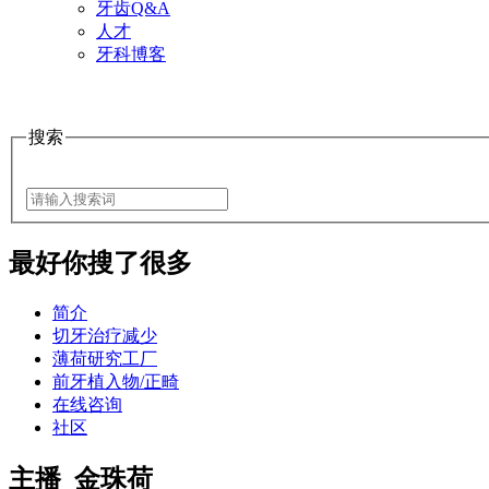
牙齿Q&A
人才
牙科博客
搜索
最好
你搜了很多
简介
切牙治疗减少
薄荷研究工厂
前牙植入物/正畸
在线咨询
社区
主播_金珠荷