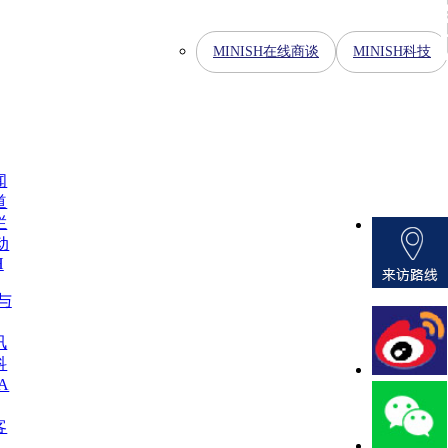
MINISH在线商谈
MINISH科技
闻
道
栏
动
H
H与
讯
科
A
客