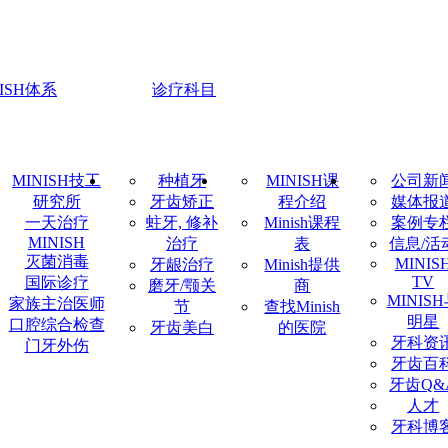
NISH体系
诊疗科目
MINISH技工
种植牙
MINISH课
公司新
研究所
牙齿矫正
程介绍
媒体报
一天治疗
蛀牙, 修补
Minish课程
案例专
MINISH
治疗
表
信息/活
灭菌消毒
MINIS
牙龈治疗
Minish提供
TV
国际诊疗
磨牙/颚关
商
MINIS
家族主治医师
节
查找Minish
明星
口腔综合检查
牙齿美白
的医院
牙科资
门牙外伤
牙齿百
牙齿Q&
人才
牙科博