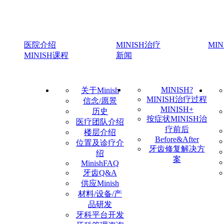
医院介绍
MINISH治疗
MI
MINISH课程
新闻
MINISH?
关于Minish
MINISH治疗过程
信念/愿景
MINISH+
历史
按症状MINISH治
医疗团队介绍
疗前后
楼层介绍
Before&After
位置及诊疗介
牙齿修复解决方
绍
案
MinishFAQ
牙齿Q&A
供应Minish
材料/设备/产
品研发
牙科平台开发