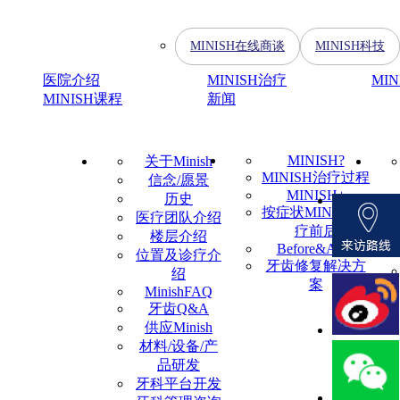
MINISH在线商谈
MINISH科技
医院介绍
MINISH治疗
MI
MINISH课程
新闻
MINISH?
关于Minish
MINISH治疗过程
信念/愿景
MINISH+
历史
按症状MINISH治
医疗团队介绍
疗前后
楼层介绍
Before&After
位置及诊疗介
牙齿修复解决方
绍
案
MinishFAQ
牙齿Q&A
供应Minish
材料/设备/产
品研发
牙科平台开发